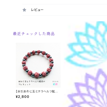
レビュー
最近チェックした商品
【水引あわじ玉とテラヘルツ鉱石
のブレスレット★全4色】 縁起物
¥2,800
厄除け 男女兼用