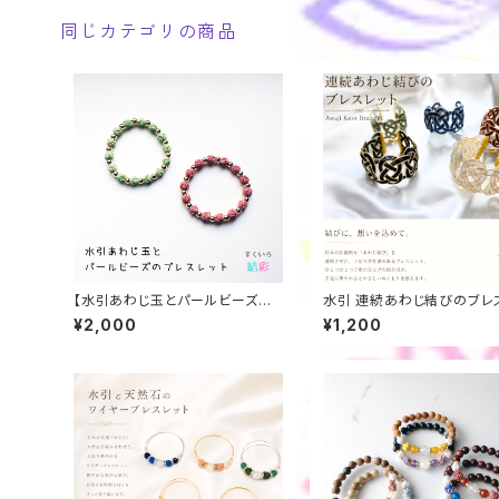
同じカテゴリの商品
【水引あわじ玉とパールビーズの
水引 連続あわじ結びのブレ
ブレスレット】 縁起物 厄除け 男女
ト
¥2,000
¥1,200
兼用