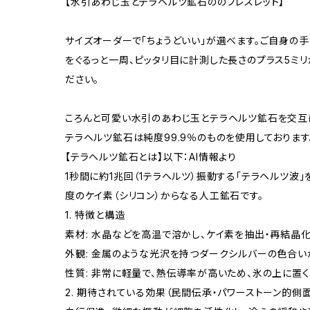
【水引あわじ玉とテラヘルツ鉱石ののブレスレット】
サイズオーダーで「ちょうどいい」が選べます。ご自身の
をぐるっと一周、ピッタリ目に計測した長さのプラス5ミリ
ださい。
ころんと可愛い水引のあわじ玉とテラヘルツ鉱石を交互
テラヘルツ鉱石は純度99.9％のものを使用しております
【テラヘルツ鉱石とは】以下：AI情報より
1秒間に約1兆回（1テラヘルツ）振動する「テラヘルツ波
度のケイ素（シリコン）からなる人工鉱石です。
1. 特徴と構造
素材: 水晶などを高温で溶かし、ケイ素を抽出・再結晶化
外観: 金属のような光沢を持つダークシルバーの色合い
性質: 非常に軽量で、熱伝導率が高いため、氷の上に置
2. 期待されている効果（民間伝承・パワーストーン的側面