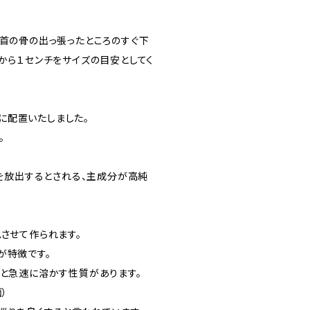
手首の骨の出っ張ったところのすぐ下
から１センチをサイズの目安としてく
に配置いたしました。
。
」を放出するとされる、主成分が高純
させて作られます。
が特徴です。
くと急速に溶かす性質があります。
）