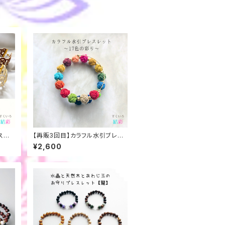
スレッ
【再販3回目】カラフル水引ブレス
レット～17色の彩り～｜伝統工芸
¥2,600
で結ぶサステナブルな願い