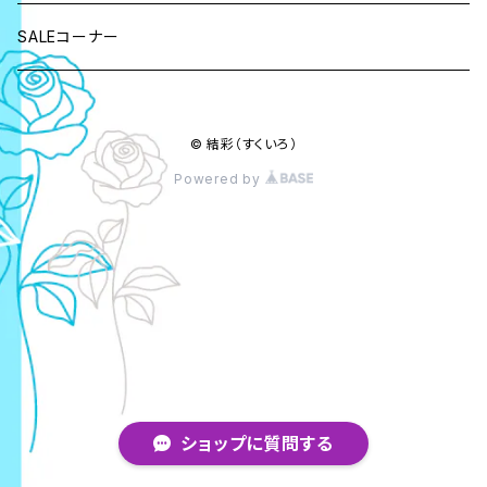
雑貨
SALEコーナー
栞・ブックマーカー
アクセサリー
© 結彩（すくいろ）
ストラップ
チャーム・マスクチャーム
ヘアアクセサリー
Powered by
キーホルダー
ピアス・イヤリング
バレッタ
和装小物
アンブレラマーカー
ペンダント・ネックレス
バナナクリップ
帯留
インテリア雑貨
ブレスレット・バングル
かんざし
帯飾り・根付
祝儀袋・ポチ袋
ブローチ・コサージュ
マジェステ
ショップに質問する
ネクタイピン
ヘアピン・ヘアクリップ