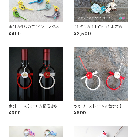
水引のうちの子【インコマグネッ
【１点もの♪】インコとお花の水
ト】インテリア お祝い ギフト
引リース【オパーリンブルー＆ル
¥400
¥2,500
チノー】ペット祭壇 供花 インテ
リア ギフト 小鳥
水引リース【ミニB☆絹巻き水
水引リース【ミニA☆色水引】和
引】和風インテリア 縁起物 熨斗
風インテリア 縁起物 ボトルマー
¥600
¥500
ボトルマーカー
カー 熨斗