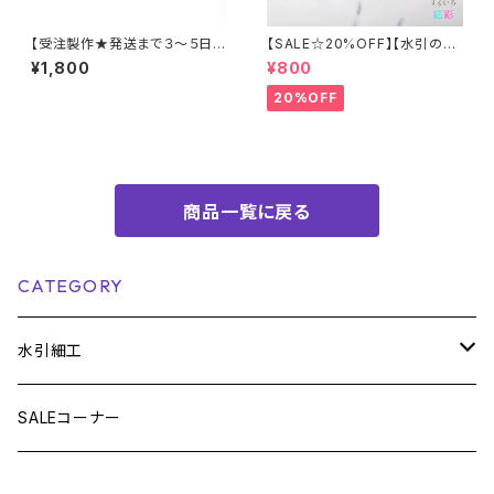
【受注製作★発送まで３～５日★
【SALE☆20%OFF】【水引の親
金具シルバーのみ】水引 髪飾り
子梅結びの御守りチャーム①】
¥1,800
¥800
【大人カラー・花髪飾り・ネイビ
全５色 推し活
ー】和装 着物 浴衣 和風 成人式
20%OFF
七五三
商品一覧に戻る
CATEGORY
水引細工
雑貨
SALEコーナー
栞・ブックマーカー
アクセサリー