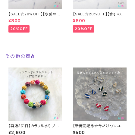
【SALE☆20%OFF】【水引の親
【SALE☆20%OFF】【水引の親
子梅結びの御守りチャーム②】
子梅結びの御守りチャーム①】
¥800
¥800
全５色
全５色 推し活
20%OFF
20%OFF
その他の商品
【再販3回目】カラフル水引ブレ
【新発売記念☆今だけワンコイ
スレット～17色の彩り～｜伝統
ン♪】水引【揺れる抱き淡路結び
¥2,600
¥500
工芸で結ぶサステナブルな願い
のピアス②】 イヤリングや樹脂フ