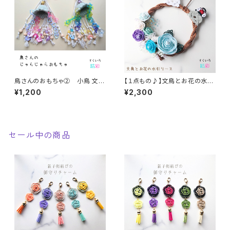
鳥さんのおもちゃ② 小鳥 文鳥
【１点もの♪】文鳥とお花の水引
インコ かみかみ 帽子 じゃらじゃ
リース 母の日 インテリア ギフト
¥1,200
¥2,300
ら
小鳥
セール中の商品