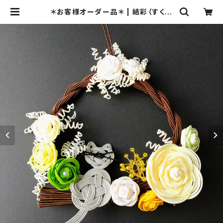
＊お客様オーダー品＊ | 結彩（すくい
ろ）