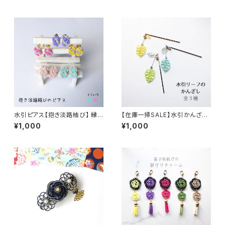
ックへの変更可
水引ピアス【抱き淡路結び】 縁
【在庫一掃SALE】水引かんざし
起物 サージカルステンレス使用
【リーフ】 簪 帯に挿して帯飾り
¥1,000
¥1,000
にも。 涼し気 夏祭り 和装 着物
浴衣