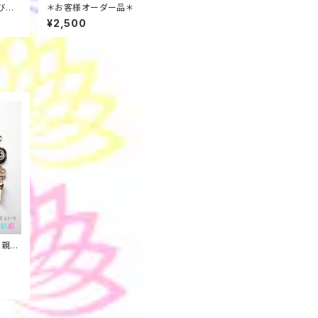
び帯
＊お客様オーダー品＊
根付け
¥2,500
の親子
全５