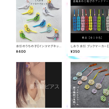
水引のうちの子【インコマグネッ
しおり 水引 ブックマーカー
ト】インテリア お祝い ギフト
あわじ結び】受注製作いたし
¥400
¥350
ノベルティ 販促品