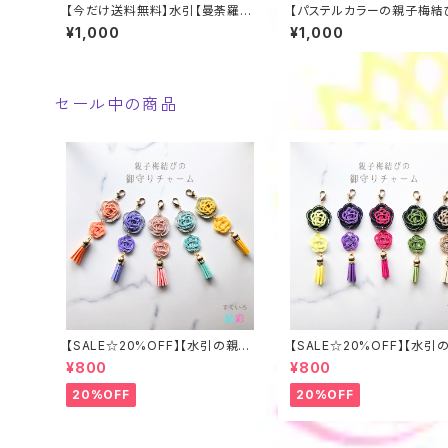
【今だけ送料無料】水引【曼荼羅結
【パステルカラーの親子梅結
びのシンプル耳飾り②】標準でサ
飾り】 水引 梅結び 帯飾り 
¥1,000
¥1,000
ージカルステンレスフックピアス。
ギフト 着物 浴衣
イヤリングに変更可
セール中の商品
【SALE☆20%OFF】【水引の親子
【SALE☆20%OFF】【水引
梅結びの御守りチャーム②】全５
梅結びの御守りチャーム①】
¥800
¥800
色
色 推し活
20%OFF
20%OFF