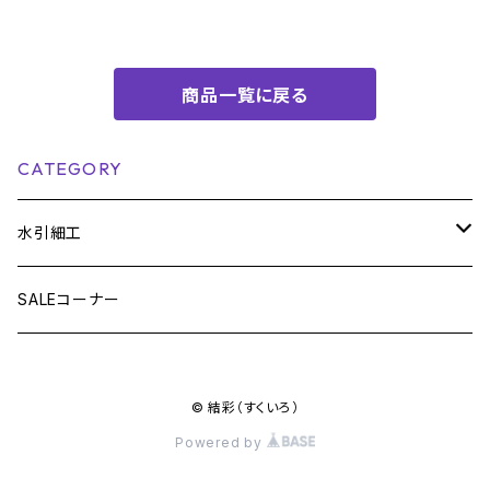
商品一覧に戻る
CATEGORY
水引細工
雑貨
SALEコーナー
栞・ブックマーカー
アクセサリー
© 結彩（すくいろ）
ストラップ
チャーム・マスクチャーム
ヘアアクセサリー
Powered by
キーホルダー