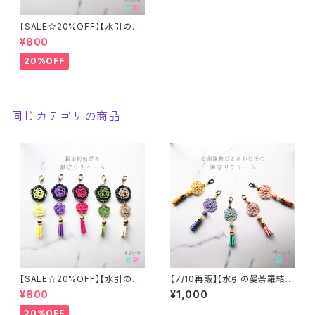
【SALE☆20%OFF】【水引の親
子梅結びの御守りチャーム②】
¥800
全５色
20%OFF
同じカテゴリの商品
【SALE☆20%OFF】【水引の親
【7/10再販】【水引の曼荼羅結び
子梅結びの御守りチャーム①】
とあわじ玉の御守りチャーム②】
¥800
¥1,000
全５色 推し活
全５色
20%OFF