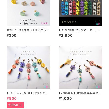
水引ピアス【片耳♪くすみカラー
しおり 水引 ブックマーカー【連
のミニ梅結び】サージカルステン
続あわじ結び10本セット】 ノベ
¥300
¥2,800
レス使用※片耳１個の価格です
ルティ 販促品
【SALE☆20%OFF】【水引の親
【7/10再販】【水引の曼荼羅結び
子梅結びの御守りチャーム②】
とあわじ玉の御守りチャーム②】
¥800
¥1,000
全５色
全５色
20%OFF