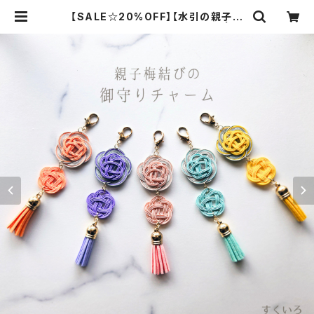
【SALE☆20%OFF】【水引の親子梅
結びの御守りチャーム②】全５色 | 結
彩（すくいろ）