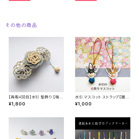
その他の商品
【再販4回目】水引 髪飾り 【梅結
水引 マスコット ストラップ【雛祭
び＆曼荼羅結びとあわじ玉・鳥
りうさぎペア】大量ロット受注製
¥1,800
¥1,000
の子】和装 着物 浴衣 和風
作します 縁起物 ノベルティ