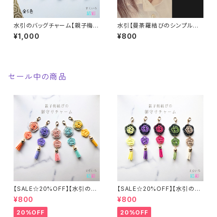
水引のバッグチャーム【親子梅結
水引【曼荼羅結びのシンプル耳
びとタッセル☆パステルカラー】
飾り②】標準でサージカルステン
¥1,000
¥800
全５色 スマホにも
レスフックピアス。イヤリングに
変更可
セール中の商品
【SALE☆20%OFF】【水引の親
【SALE☆20%OFF】【水引の親
子梅結びの御守りチャーム②】
子梅結びの御守りチャーム①】
¥800
¥800
全５色
全５色 推し活
20%OFF
20%OFF