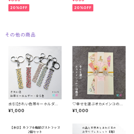
全５色
全５色 推し活
20%OFF
20%OFF
その他の商品
水引【きれい色帯キーホルダー・
♡幸せを運ぶオカメインコのご
全５色】おしゃれ 和装 着
祝儀袋♡ お祝い 結婚祝い 新築
¥1,000
¥1,000
物 男女兼用
祝い 出産祝い 水引