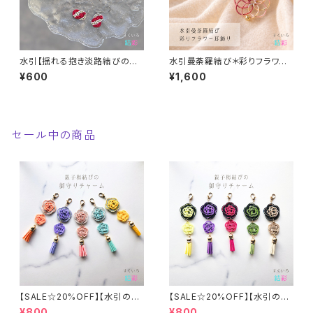
水引【揺れる抱き淡路結びのピ
水引曼荼羅結び＊彩りフラワー
アス②】 イヤリングや樹脂フック
耳飾り（イヤリング／ピアス）
¥600
¥1,600
への変更可
セール中の商品
【SALE☆20%OFF】【水引の親
【SALE☆20%OFF】【水引の親
子梅結びの御守りチャーム②】
子梅結びの御守りチャーム①】
¥800
¥800