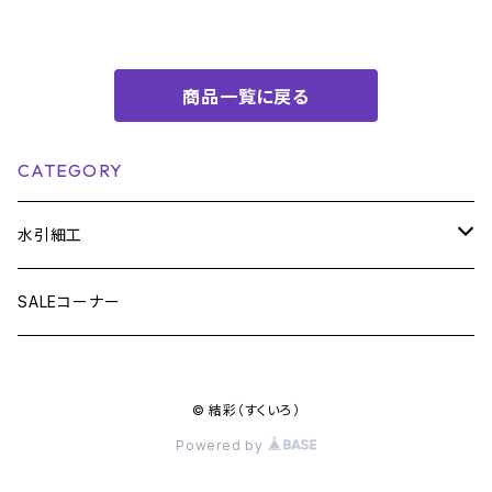
印 推し活 推しカラー
商品一覧に戻る
CATEGORY
水引細工
雑貨
SALEコーナー
栞・ブックマーカー
アクセサリー
© 結彩（すくいろ）
ストラップ
チャーム・マスクチャーム
ヘアアクセサリー
Powered by
キーホルダー