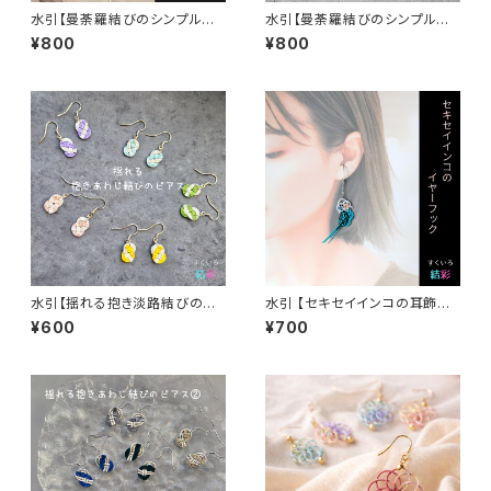
水引【曼荼羅結びのシンプル耳
水引【曼荼羅結びのシンプル耳
飾り②】標準でサージカルステン
飾り①】標準でサージカルステン
¥800
¥800
レスフックピアス。イヤリングに
レスフックピアス。イヤリングに
変更可
変更可
水引【揺れる抱き淡路結びのピ
水引 【セキセイインコの耳飾り】
アス】 イヤリングや樹脂フックへ
イヤーカフorイヤーフック☆片
¥600
¥700
の変更可
耳