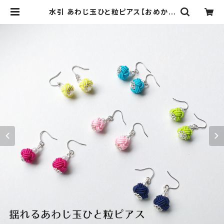
水引 あわじ玉ひと粒ピアス【おめかし
色・６色】イヤリング、樹脂パーツへの
交換可（無料） | 結彩（すくいろ）