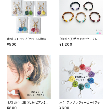
水引 ストラップ【カラフル梅結
【水引と天然木のお守りブレス
び】2個入り 梅結び プチギフト
レット☆龍】数珠ブレスレット 厄
¥500
¥1,200
景品 和風小物 大量注文OK
除け 縁起物 パワーストーン 男
女兼用
水引 あわじ玉ひと粒ピアス【パ
水引 アンブレラマーカー【ラッキ
ール色・７色】イヤリング、樹脂パ
ーカラー曼荼羅結び】チャーム
¥800
¥600
ーツへの交換可（無料）
にもなる 縁起物 ペットボトル目