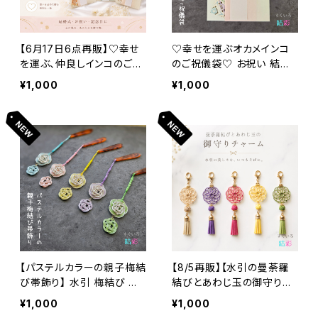
【6月17日6点再販】♡幸せ
♡幸せを運ぶオカメインコ
を運ぶ、仲良しインコのご祝
のご祝儀袋♡ お祝い 結婚
儀袋♡ お祝い 結婚祝い 新
祝い 新築祝い 出産祝い 水
¥1,000
¥1,000
築祝い 出産祝い 水引
引
【パステルカラーの親子梅結
【8/5再販】【水引の曼荼羅
び帯飾り】 水引 梅結び 帯
結びとあわじ玉の御守りチ
飾り 根付け ギフト 着物 浴
ャーム①】全５色
¥1,000
¥1,000
衣