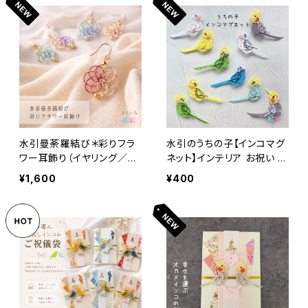
水引曼荼羅結び＊彩りフラ
水引のうちの子【インコマグ
ワー耳飾り（イヤリング／ピ
ネット】インテリア お祝い ギ
アス）
フト
¥1,600
¥400