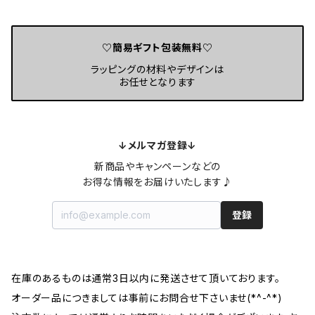
ピアス・イヤリング
バレッタ
和装小物
アンブレラマーカー
ペンダント・ネックレス
バナナクリップ
帯留
♡簡易ギフト包装無料♡
ラッピングの材料やデザインは
インテリア雑貨
ブレスレット・バングル
お任せとなります
かんざし
帯飾り・根付
祝儀袋・ポチ袋
ブローチ・コサージュ
マジェステ
↓メルマガ登録↓
ネクタイピン
ヘアピン・ヘアクリップ
新商品やキャンペーンなどの

お得な情報をお届けいたします♪
ブートニエール・カフスボタン
登録
キーホルダー
在庫のあるものは通常3日以内に発送させて頂いております。
バッグチャーム
オーダー品につきましては事前にお問合せ下さいませ(*^-^*)