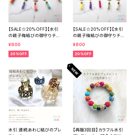
【SALE☆20%OFF】【水引
【SALE☆20%OFF】【水引
の親子梅結びの御守りチャ
の親子梅結びの御守りチャ
ーム②】全５色
ーム①】全５色 推し活
¥800
¥800
20%OFF
20%OFF
水引 連続あわじ結びのブレ
【再販3回目】カラフル水引