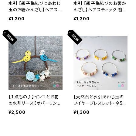
水引 【親子梅結びとあわじ
水引 【親子梅結びのお箸か
玉のお箸かんざし】ヘアステ
んざし】ヘアスティック 簪
ィック 簪 夜会巻き 和装 着
夜会巻き 和装 着物 浴衣
¥1,300
¥1,300
物 浴衣 和風
和風
【１点もの♪】インコとお花
【天然石と水引あわじ玉の
の水引リース【オパーリンブ
ワイヤーブレスレット・全5
ルー＆ルチノー】ペット祭壇
色】 縁起物 厄除け フリー
¥2,500
¥1,300
供花 インテリア ギフト 小鳥
サイズ