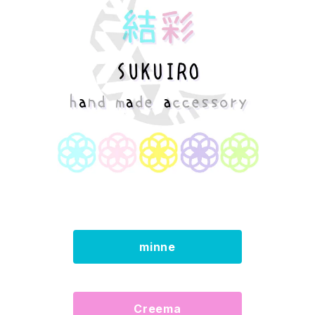
minne
Creema