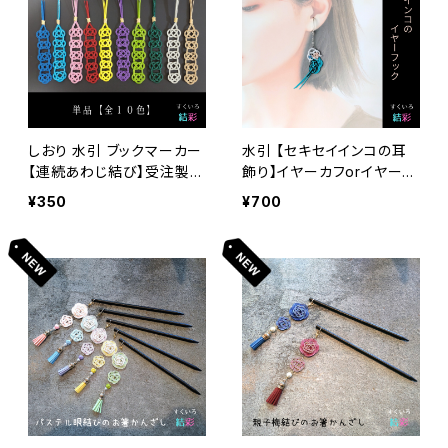
しおり 水引 ブックマーカー
水引 【セキセイインコの耳
【連続あわじ結び】受注製作
飾り】イヤーカフorイヤーフ
いたします ノベルティ 販促
ック☆片耳
¥350
¥700
品