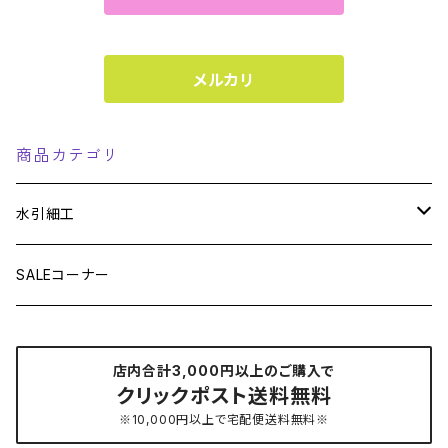
メルカリ
商品カテゴリ
水引細工
雑貨
SALEコーナー
栞・ブックマーカー
アクセサリー
店内合計3,000円以上のご購入で
ストラップ
クリックポスト送料無料
チャーム・マスクチャーム
ヘアアクセサリー
※10,000円以上で宅配便送料無料※
キーホルダー